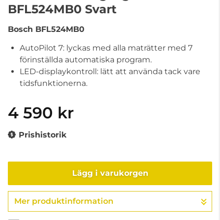
BFL524MB0 Svart
Bosch
BFL524MB0
AutoPilot 7: lyckas med alla maträtter med 7
förinställda automatiska program.
LED-displaykontroll: lätt att använda tack vare
tidsfunktionerna.
4 590 kr
Prishistorik
Lägg i varukorgen
Mer produktinformation
Gå till kassan