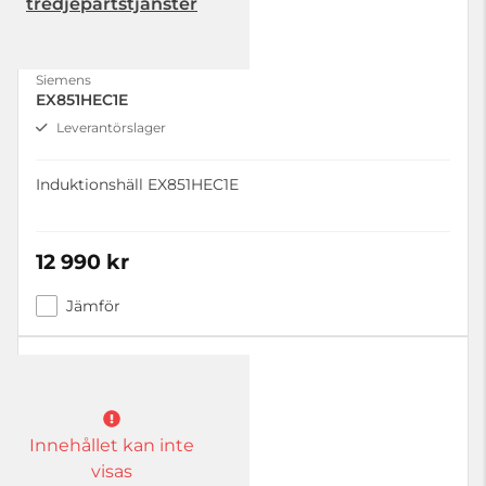
tredjepartstjänster
Siemens
EX851HEC1E
Leverantörslager
Induktionshäll EX851HEC1E
12 990 kr
Jämför
Innehållet kan inte
visas