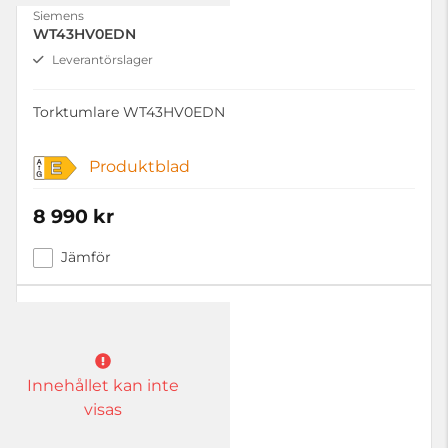
Siemens
WT43HV0EDN
Leverantörslager
Torktumlare WT43HV0EDN
Produktblad
E
8 990 kr
Jämför
Innehållet kan inte
visas