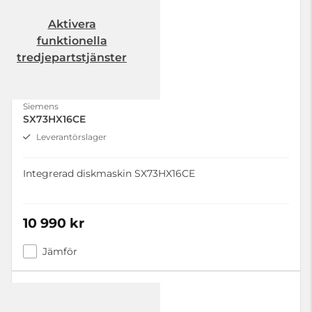
Aktivera
funktionella
tredjepartstjänster
Siemens
SX73HX16CE
Leverantörslager
Integrerad diskmaskin SX73HX16CE
10 990 kr
Jämför