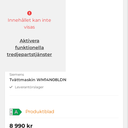
Innehållet kan inte
visas
Aktivera
funktionella
tredjepartstjänster
Siemens
Tvättmaskin WM14N08LDN
Leverantörslager
Produktblad
A
8 990 kr