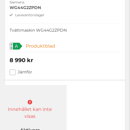
Siemens
WG44G2ZPDN
Leverantörslager
Tvättmaskin WG44G2ZPDN
Produktblad
A
8 990 kr
Jämför
Innehållet kan inte
visas