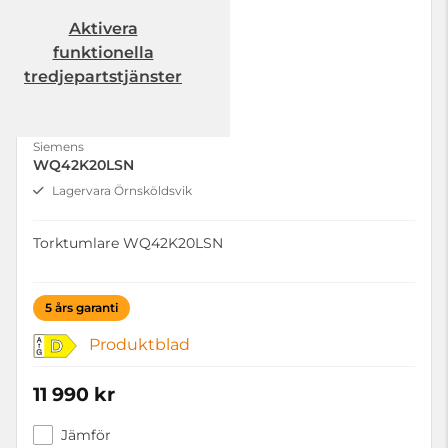
Aktivera
funktionella
tredjepartstjänster
Siemens
WQ42K20LSN
Lagervara Örnsköldsvik
Torktumlare WQ42K20LSN
5 års garanti
Produktblad
D
11 990 kr
Jämför