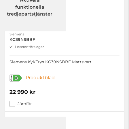
Aktivera
funktionella
tredjepartstjänster
Siemens
KG39NSBBF
Leverantörslager
Siemens Kyl/Frys KG39NSBBF Mattsvart
Produktblad
B
22 990 kr
Jämför