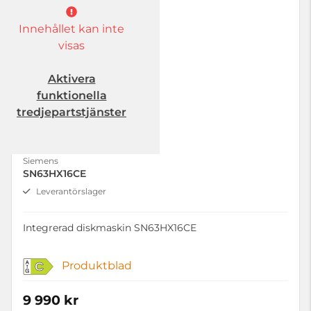
Innehållet kan inte
visas
Aktivera
funktionella
tredjepartstjänster
Siemens
SN63HX16CE
Leverantörslager
Integrerad diskmaskin SN63HX16CE
Produktblad
C
9 990 kr