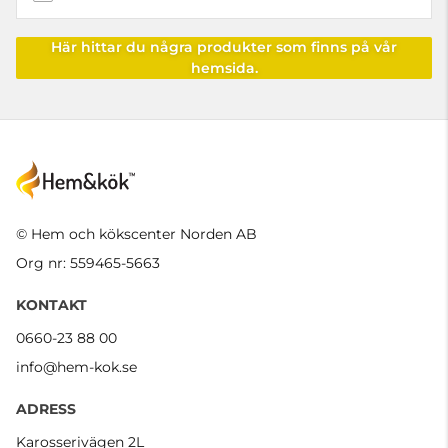
Här hittar du några produkter som finns på vår
hemsida.
© Hem och kökscenter Norden AB
Org nr: 559465-5663
KONTAKT
0660-23 88 00
info@hem-kok.se
ADRESS
Karosserivägen 2L