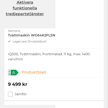
Aktivera
funktionella
tredjepartstjänster
Siemens
Tvättmaskin WG64K2FLSN
Lagervara Örnsköldsvik
iQ500, Tvättmaskin, frontmatad, 11 kg, max. 1400
varv/min
Produktblad
A
9 499 kr
Jämför