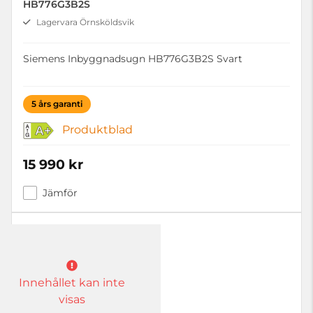
HB776G3B2S
Lagervara Örnsköldsvik
Siemens Inbyggnadsugn HB776G3B2S Svart
5 års garanti
Produktblad
A+
15 990 kr
Jämför
Innehållet kan inte
visas