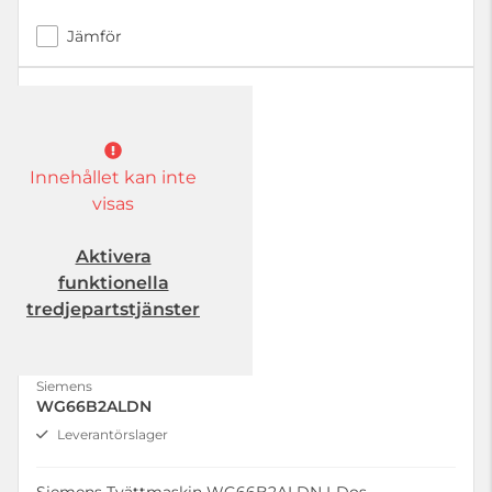
Jämför
Innehållet kan inte
visas
Aktivera
funktionella
tredjepartstjänster
Siemens
WG66B2ALDN
Leverantörslager
Siemens Tvättmaskin WG66B2ALDN I-Dos