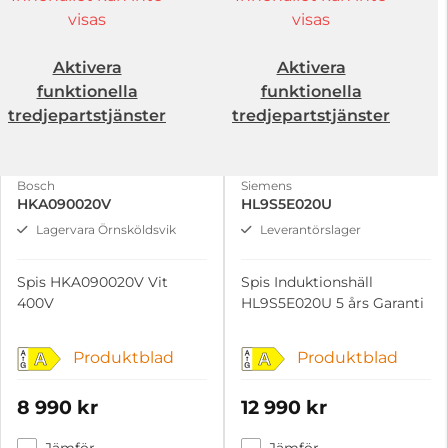
visas
visas
Aktivera
Aktivera
funktionella
funktionella
tredjepartstjänster
tredjepartstjänster
Bosch
Siemens
HKA090020V
HL9S5E020U
Lagervara Örnsköldsvik
Leverantörslager
Spis HKA090020V Vit
Spis Induktionshäll
400V
HL9S5E020U 5 års Garanti
Produktblad
Produktblad
A
A
8 990 kr
12 990 kr
Jämför
Jämför