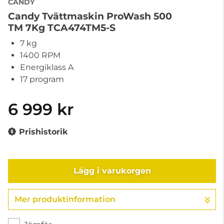
CANDY
Candy Tvättmaskin ProWash 500
TM 7Kg TCA474TM5-S
7 kg
1400 RPM
Energiklass A
17 program
6 999 kr
Prishistorik
Lägg i varukorgen
Mer produktinformation
Gå till kassan