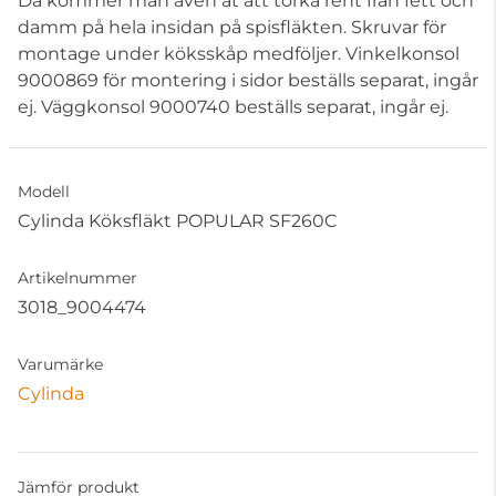
Då kommer man även åt att torka rent från fett och
damm på hela insidan på spisfläkten. Skruvar för
montage under köksskåp medföljer. Vinkelkonsol
9000869 för montering i sidor beställs separat, ingår
ej. Väggkonsol 9000740 beställs separat, ingår ej.
Modell
Cylinda Köksfläkt POPULAR SF260C
Artikelnummer
3018_9004474
Varumärke
Cylinda
Jämför produkt