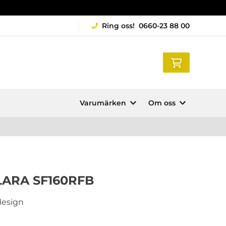
Ring oss!
0660-23 88 00
Varumärken
Om oss
 LARA SF160RFB
 design