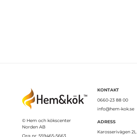
KONTAKT
0660-23 88 00
info@hem-kok.se
© Hem och kökscenter
ADRESS
Norden AB
Karosserivägen 2L
Org nr: 559465-5663