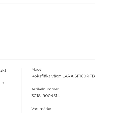
Modell
lukt
Köksfläkt vägg LARA SF160RFB
 en
Artikelnummer
3018_9004514
Varumärke