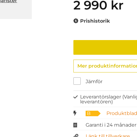
jänster
2 990 kr
Prishistorik
Mer produktinformatio
Jämför
Leverantörslager
(Vanli
leverantören)
B
Produktblad
Garanti i 24 månader
Länk till tillverkare