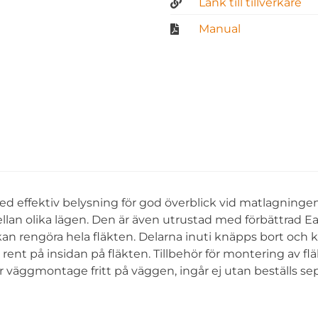
Länk till tillverkare
Manual
d effektiv belysning för god överblick vid matlagningen
ellan olika lägen. Den är även utrustad med förbättrad E
an rengöra hela fläkten. Delarna inuti knäpps bort och 
 rent på insidan på fläkten. Tillbehör för montering av flä
r väggmontage fritt på väggen, ingår ej utan beställs se