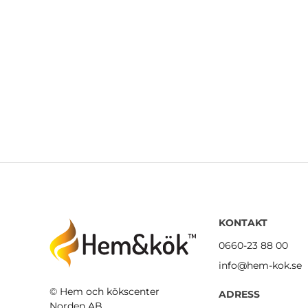
KONTAKT
0660-23 88 00
info@hem-kok.se
© Hem och kökscenter
ADRESS
Norden AB