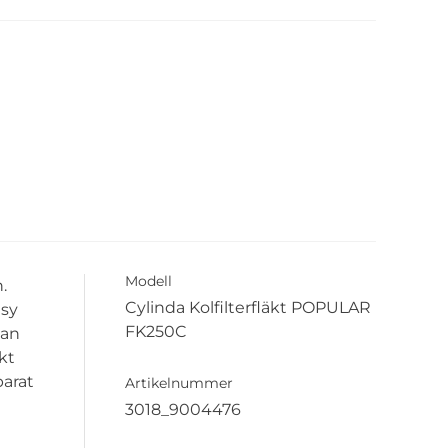
Modell
.
Cylinda Kolfilterfläkt POPULAR
asy
FK250C
kan
kt
parat
Artikelnummer
3018_9004476