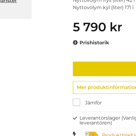
Nyttovolym frys (liter) 42 l
jänster
Nyttovolym kyl (liter) 171 l
5 790 kr
Prishistorik
Mer produktinformatio
Jämför
Leverantörslager
(Vanli
leverantören)
Produktblad (
E