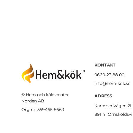
KONTAKT
0660-23 88 00
info@hem-kok.se
© Hem och kökscenter
ADRESS
Norden AB
Karosserivägen 2L
Org nr: 559465-5663
891 41 Örnsköldsvi