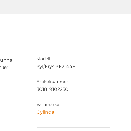
Modell
l unna
Kyl/Frys KF2144E
r av
Artikelnummer
3018_9102250
Varumärke
Cylinda