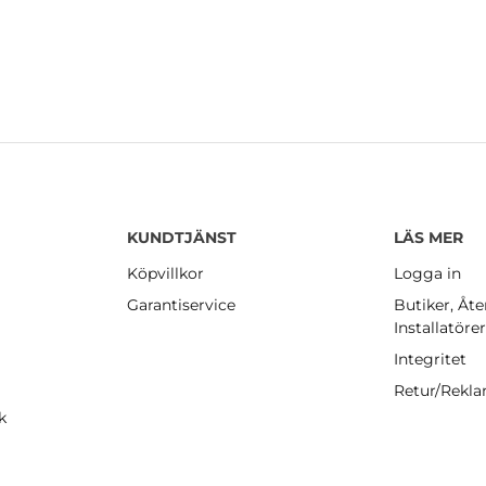
KUNDTJÄNST
LÄS MER
Köpvillkor
Logga in
Garantiservice
Butiker, Åte
Installatöre
Integritet
Retur/Rekl
k