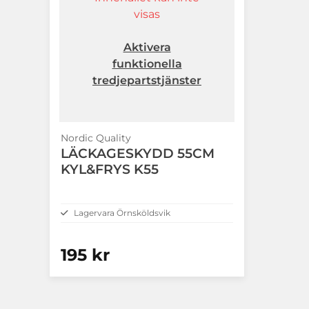
visas
Aktivera
funktionella
tredjepartstjänster
Nordic Quality
LÄCKAGESKYDD 55CM
KYL&FRYS K55
Lagervara Örnsköldsvik
195 kr