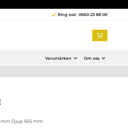
Ring oss!
0660-23 88 00
Varumärken
Om oss
E
0 mm Djup 565 mm