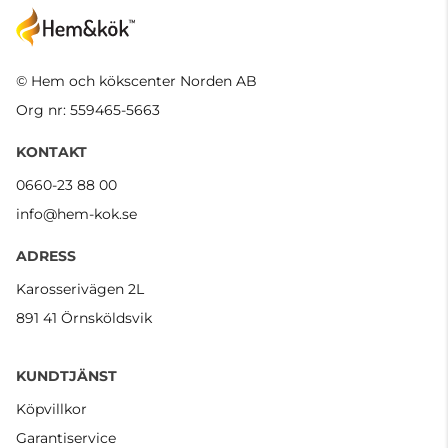
© Hem och kökscenter Norden AB
Org nr: 559465-5663
KONTAKT
0660-23 88 00
info@hem-kok.se
ADRESS
Karosserivägen 2L
891 41 Örnsköldsvik
KUNDTJÄNST
Köpvillkor
Garantiservice