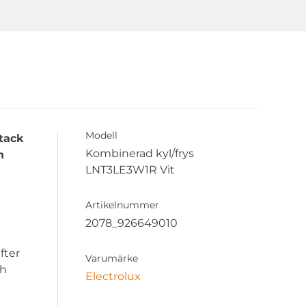
Modell
 tack
Kombinerad kyl/frys
h
LNT3LE3W1R Vit
Artikelnummer
2078_926649010
fter
Varumärke
ch
Electrolux