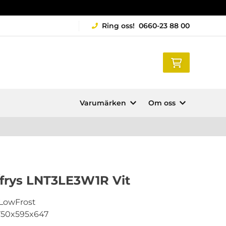
Ring oss!
0660-23 88 00
Varumärken
Om oss
frys LNT3LE3W1R Vit
 LowFrost
750x595x647