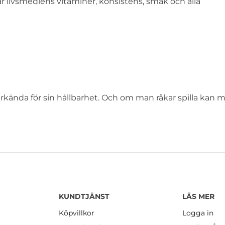
 livsmedlens vitaminer, konsistens, smak och alla
erkända för sin hållbarhet. Och om man råkar spilla kan 
KUNDTJÄNST
LÄS MER
Köpvillkor
Logga in