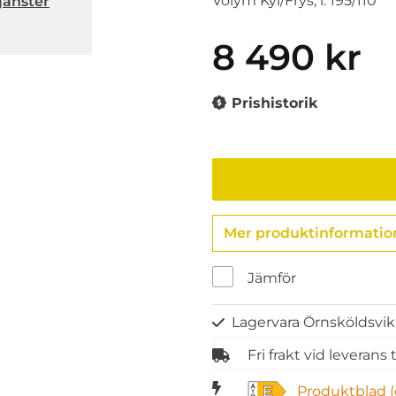
Volym Kyl/Frys, l: 195/110
jänster
8 490 kr
Prishistorik
Mer produktinformatio
Jämför
Lagervara Örnsköldsvi
Fri frakt vid leverans
Produktblad (
E