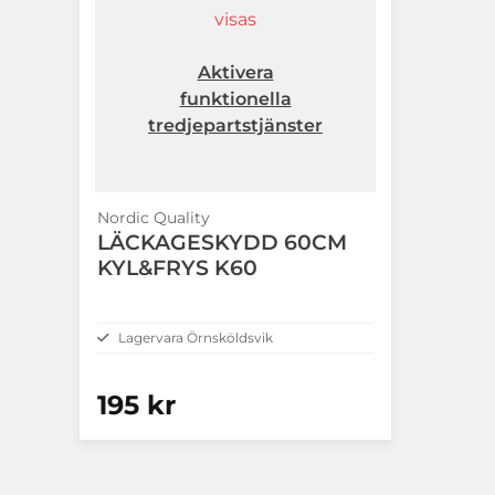
visas
Aktivera
funktionella
tredjepartstjänster
Nordic Quality
LÄCKAGESKYDD 60CM
KYL&FRYS K60
Lagervara Örnsköldsvik
195 kr