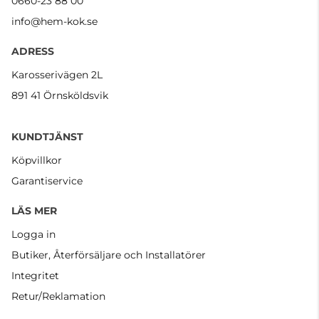
0660-23 88 00
info@hem-kok.se
ADRESS
Karosserivägen 2L
891 41 Örnsköldsvik
KUNDTJÄNST
Köpvillkor
Garantiservice
LÄS MER
Logga in
Butiker, Återförsäljare och Installatörer
Integritet
Retur/Reklamation