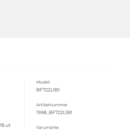
Modell
BF722L1B1
Artikelnummer
1598_BF722L1B1
få ut
Varumärke