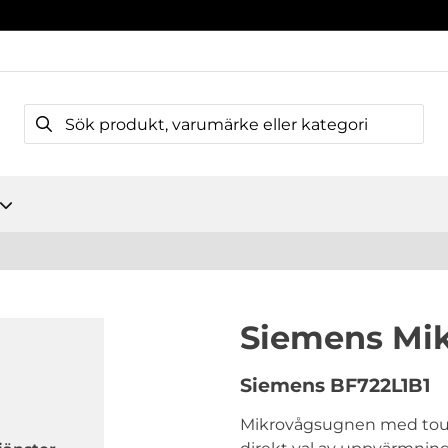
Siemens Mi
Siemens
BF722L1B1
Mikrovågsugnen med touch