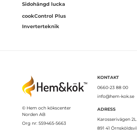
Sidohängd lucka
cookControl Plus
Inverterteknik
KONTAKT
0660-23 88 00
info@hem-kok.se
© Hem och kökscenter
ADRESS
Norden AB
Karosserivägen 2L
Org nr: 559465-5663
891 41 Örnsköldsvi