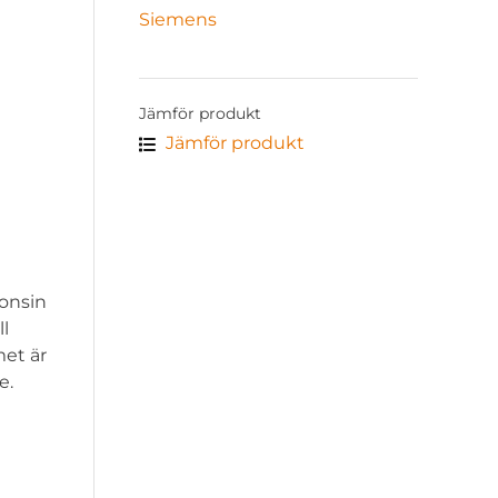
Siemens
Jämför produkt
Jämför produkt
onsin
ll
et är
e.