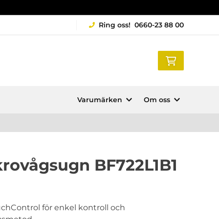
Ring oss!
0660-23 88 00
Varumärken
Om oss
krovågsugn BF722L1B1
Control för enkel kontroll och