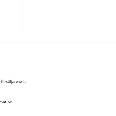
rförsäljare och
r
amation