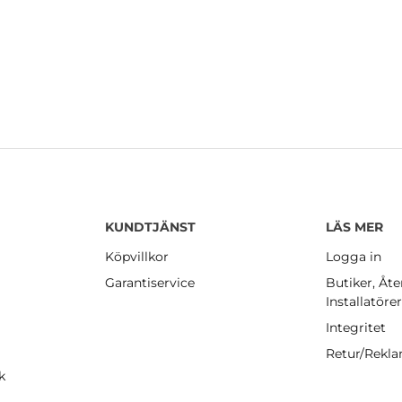
KUNDTJÄNST
LÄS MER
Köpvillkor
Logga in
Garantiservice
Butiker, Åte
Installatöre
Integritet
Retur/Rekl
k