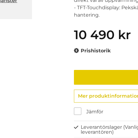
direkt val av uppvärmnin
jänster
- TFT-Touchdisplay: Pekskä
hantering.
10 490 kr
Prishistorik
Mer produktinformatio
Jämför
Leverantörslager
(Vanli
leverantören)