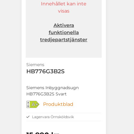
Innehållet kan inte
visas
Aktivera
funktionella
tredjepartstjänster
Siemens
HB776G3B2S
Siemens Inbyggnadsugn
HB776G3B2S Svart
Produktblad
A+
Lagervara Örnsköldsvik