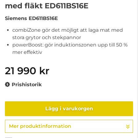
med fläkt ED611BS16E
Siemens
ED611BS16E
combiZone gör det möjligt att laga mat med
stora grytor och stekpannor
powerBoost: gör induktionszonen upp till 50 %
mer effektiv
21 990 kr
Prishistorik
Lägg i varukorgen
Mer produktinformation
Gå till kassan