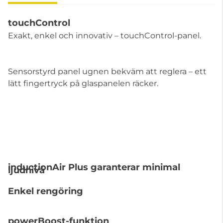
touchControl
Exakt, enkel och innovativ – touchControl-panel.
Sensorstyrd panel ugnen bekväm att reglera – ett
lätt fingertryck på glaspanelen räcker.
inductionAir Plus garanterar minimal
ljudnivå
Enkel rengöring
powerBoost-funktion