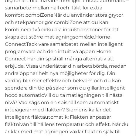
dig för att bränna vid.- Intelligent hood automatic –
samarbete mellan häll och fläkt för extra
komfort.combiZoneNär du använder stora grytor
och stekpannor gör combiZone att du kan
kombinera två cirkulära induktionszoner för att
skapa ett större matlagningsområde.Home
ConnectTack vare samarbetet mellan intelligent
programvara och den intuitiva appen Home
Connect har din spishäll många alternativ att
erbjuda. Vissa underlättar din arbetsbörda, medan
andra öppnar helt nya möjligheter för dig. Din
vardag blir mer effektiv och bekväm och du kan
spendera din tid på saker som du gillar.Intelligent
hood automaticVill du ta matlagningen till nästa
nivå? Vad sägs om en spishäll som automatiskt
interagerar med fläkten? Siemens kallar det
intelligent fläktautomatik: Fläkten anpassar
fläktnivån till hällens temperatur och effekt. När du
är klar med matlagningen växlar fläkten själv till