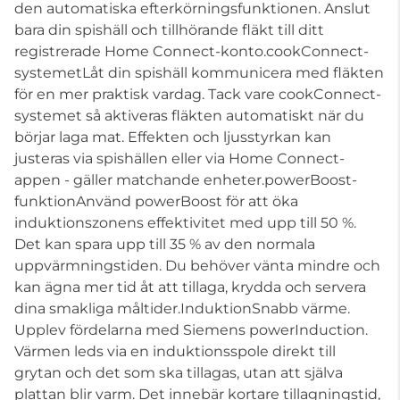
den automatiska efterkörningsfunktionen. Anslut
bara din spishäll och tillhörande fläkt till ditt
registrerade Home Connect-konto.cookConnect-
systemetLåt din spishäll kommunicera med fläkten
för en mer praktisk vardag. Tack vare cookConnect-
systemet så aktiveras fläkten automatiskt när du
börjar laga mat. Effekten och ljusstyrkan kan
justeras via spishällen eller via Home Connect-
appen - gäller matchande enheter.powerBoost-
funktionAnvänd powerBoost för att öka
induktionszonens effektivitet med upp till 50 %.
Det kan spara upp till 35 % av den normala
uppvärmningstiden. Du behöver vänta mindre och
kan ägna mer tid åt att tillaga, krydda och servera
dina smakliga måltider.InduktionSnabb värme.
Upplev fördelarna med Siemens powerInduction.
Värmen leds via en induktionsspole direkt till
grytan och det som ska tillagas, utan att själva
plattan blir varm. Det innebär kortare tillagningstid,