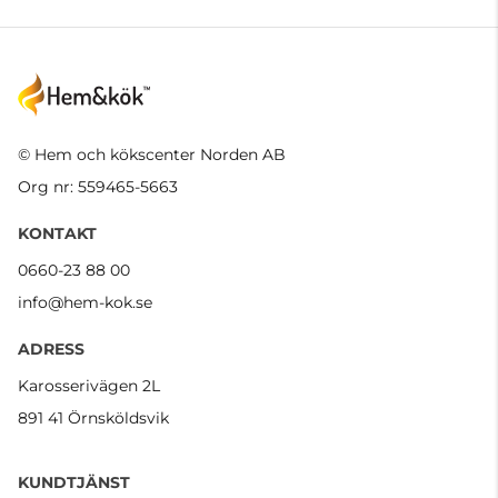
© Hem och kökscenter Norden AB
Org nr: 559465-5663
KONTAKT
0660-23 88 00
info@hem-kok.se
ADRESS
Karosserivägen 2L
891 41 Örnsköldsvik
KUNDTJÄNST