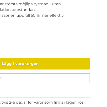
ar största möjliga tystnad - utan
ilationsprestandan.
szonen upp till 50 % mer effektiv.
Lägg i varukorgen
n
Gå till kassan
gtvis 2-6 dagar för varor som finns i lager hos