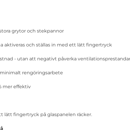
stora grytor och stekpannor
ktiveras och ställas in med ett lätt fingertryck
tystnad - utan att negativt påverka ventilationsprestanda
 minimalt rengöringsarbete
 mer effektiv
 lätt fingertryck på glaspanelen räcker.
vå