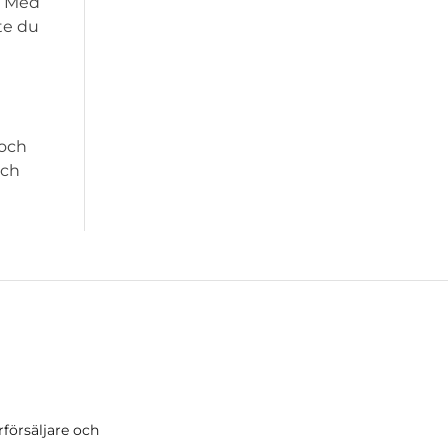
. Med
te du
 och
och
rförsäljare och