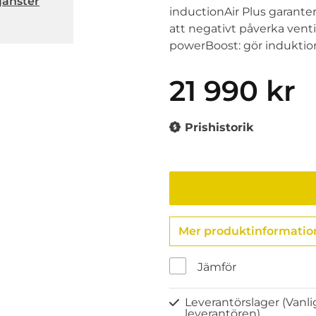
jänster
inductionAir Plus garanter
att negativt påverka vent
powerBoost: gör induktion
21 990 kr
Prishistorik
Mer produktinformatio
Jämför
Leverantörslager
(Vanli
leverantören)