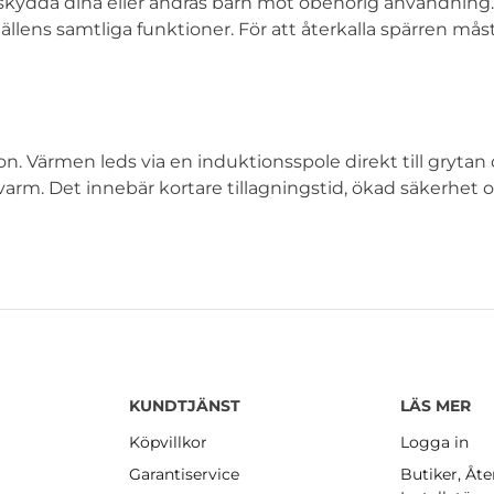
 skydda dina eller andras barn mot obehörig användning
llens samtliga funktioner. För att återkalla spärren mås
 Värmen leds via en induktionsspole direkt till grytan
r varm. Det innebär kortare tillagningstid, ökad säkerhet 
KUNDTJÄNST
LÄS MER
Köpvillkor
Logga in
Garantiservice
Butiker, Åte