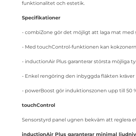
funktionalitet och estetik.
Specifikationer
- combiZone gör det möjligt att laga mat med 
- Med touchControl-funktionen kan kokzonerna a
- inductionAir Plus garanterar största möjliga 
- Enkel rengöring den inbyggda fläkten kräver
- powerBoost gör induktionszonen upp till 50 %
touchControl
Sensorstyrd panel ugnen bekväm att reglera ett
inductionAir Plus garanterar minimal ljudni