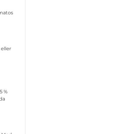
 matos
eller
35 %
dda