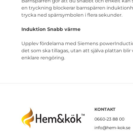
Barnspärren gör att du snabbt och enkelt kan
en tryckning blockerar barnspärren induktionhä
trycka ned spärrsymbolen i flera sekunder.
Induktion Snabb värme
Upplev fördelarna med Siemens powerInduction.
det som ska tillagas, utan att själva plattan bli
enklare rengöring.
KONTAKT
0660-23 88 00
info@hem-kok.se