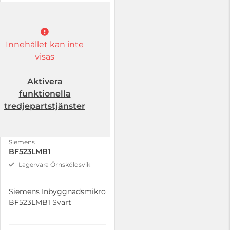
Innehållet kan inte
visas
Aktivera
funktionella
tredjepartstjänster
Siemens
BF523LMB1
Lagervara Örnsköldsvik
Siemens Inbyggnadsmikro
BF523LMB1 Svart