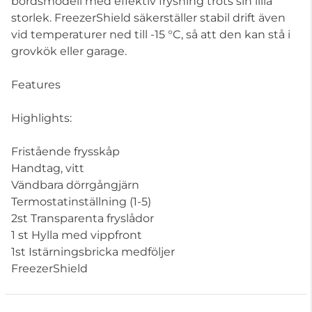
bordsmodell med effektiv frysning trots sin lilla
storlek. FreezerShield säkerställer stabil drift även
vid temperaturer ned till -15 °C, så att den kan stå i
grovkök eller garage.
Features
Highlights:
Fristående frysskåp
Handtag, vitt
Vändbara dörrgångjärn
Termostatinställning (1-5)
2st Transparenta fryslådor
1 st Hylla med vippfront
1st Istärningsbricka medföljer
FreezerShield