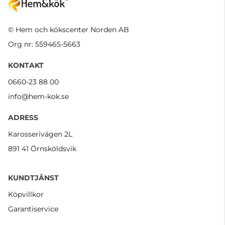
© Hem och kökscenter Norden AB
Org nr: 559465-5663
KONTAKT
0660-23 88 00
info@hem-kok.se
ADRESS
Karosserivägen 2L
891 41 Örnsköldsvik
KUNDTJÄNST
Köpvillkor
Garantiservice