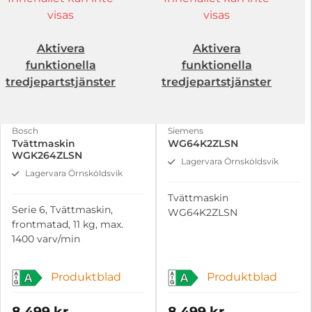
visas
visas
Aktivera
Aktivera
funktionella
funktionella
tredjepartstjänster
tredjepartstjänster
Bosch
Siemens
Tvättmaskin
WG64K2ZLSN
WGK264ZLSN
Lagervara Örnsköldsvik
Lagervara Örnsköldsvik
Tvättmaskin
Serie 6, Tvättmaskin,
WG64K2ZLSN
frontmatad, 11 kg, max.
1400 varv/min
Produktblad
Produktblad
A
A
8 499 kr
8 499 kr