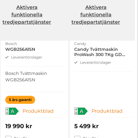
Aktivera
Aktivera
funktionella
funktionella
tredjepartstjänster
tredjepartstjänster
Bosch
Candy
WGB256A1SN
Candy Tvättmaskin
ProWash 300 7Kg GD
Leverantörslager
27SB7-S
Leverantörslager
Bosch Tvättmaskin
WGB256A1SN
5 års garanti
Produktblad
Produktblad
A
A
19 990 kr
5 499 kr