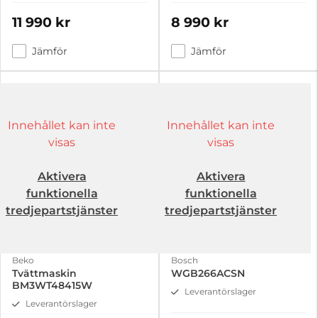
11 990 kr
8 990 kr
Jämför
Jämför
Innehållet kan inte
Innehållet kan inte
visas
visas
Aktivera
Aktivera
funktionella
funktionella
tredjepartstjänster
tredjepartstjänster
Beko
Bosch
Tvättmaskin
WGB266ACSN
BM3WT48415W
Leverantörslager
Leverantörslager