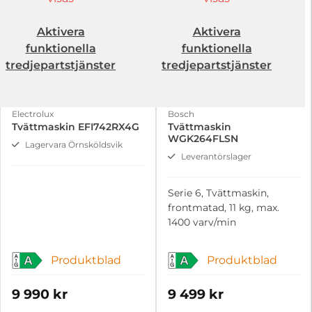
Aktivera
Aktivera
funktionella
funktionella
tredjepartstjänster
tredjepartstjänster
Electrolux
Bosch
Tvättmaskin EFI742RX4G
Tvättmaskin
WGK264FLSN
Lagervara Örnsköldsvik
Leverantörslager
Serie 6, Tvättmaskin,
frontmatad, 11 kg, max.
1400 varv/min
Produktblad
Produktblad
A
A
9 990 kr
9 499 kr