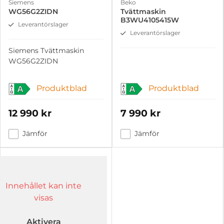
Siemens
Beko
WG56G2ZIDN
Tvättmaskin
B3WU4105415W
Leverantörslager
Leverantörslager
Siemens Tvättmaskin
WG56G2ZIDN
Produktblad
Produktblad
A
A
12 990 kr
7 990 kr
Jämför
Jämför
Innehållet kan inte
visas
Aktivera