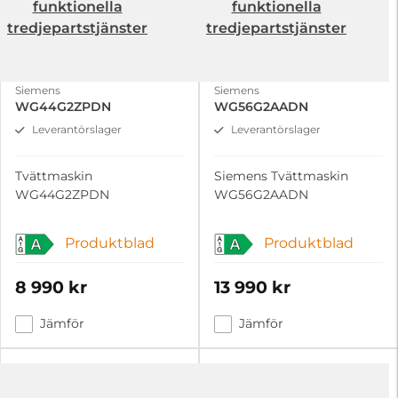
funktionella
funktionella
tredjepartstjänster
tredjepartstjänster
Siemens
Siemens
WG44G2ZPDN
WG56G2AADN
Leverantörslager
Leverantörslager
Tvättmaskin
Siemens Tvättmaskin
WG44G2ZPDN
WG56G2AADN
Produktblad
Produktblad
A
A
8 990 kr
13 990 kr
Jämför
Jämför