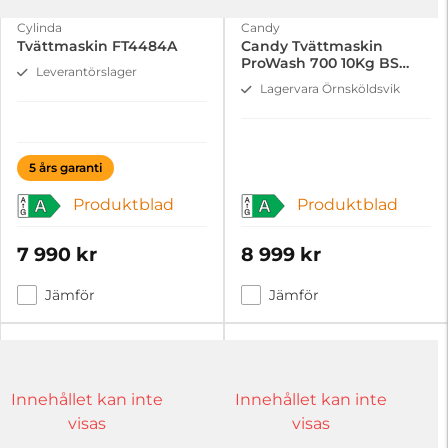
Cylinda
Candy
Tvättmaskin FT4484A
Candy Tvättmaskin
ProWash 700 10Kg BS
Leverantörslager
410B10-S
Lagervara Örnsköldsvik
5 års garanti
Produktblad
Produktblad
A
A
7 990 kr
8 999 kr
Jämför
Jämför
Innehållet kan inte
Innehållet kan inte
visas
visas