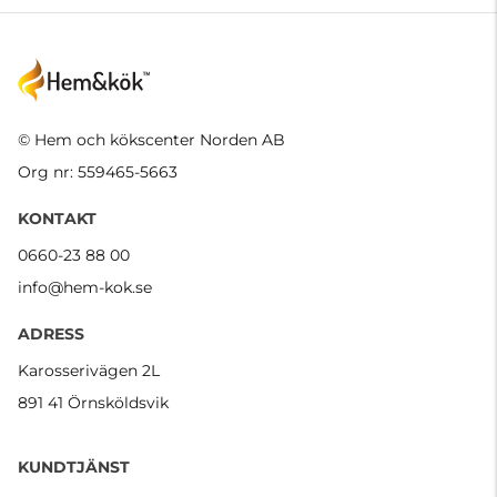
© Hem och kökscenter Norden AB
Org nr: 559465-5663
KONTAKT
0660-23 88 00
info@hem-kok.se
ADRESS
Karosserivägen 2L
891 41 Örnsköldsvik
KUNDTJÄNST