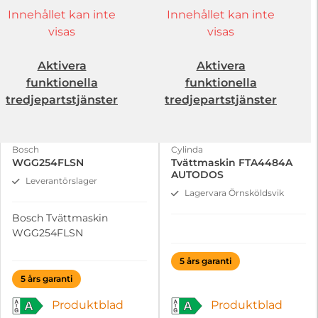
Innehållet kan inte
Innehållet kan inte
visas
visas
Aktivera
Aktivera
funktionella
funktionella
tredjepartstjänster
tredjepartstjänster
Bosch
Cylinda
WGG254FLSN
Tvättmaskin FTA4484A
AUTODOS
Leverantörslager
Lagervara Örnsköldsvik
Bosch Tvättmaskin
WGG254FLSN
5 års garanti
5 års garanti
Produktblad
Produktblad
A
A