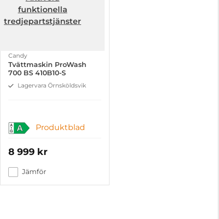
funktionella
tredjepartstjänster
Candy
Tvättmaskin ProWash
700 BS 410B10-S
Lagervara Örnsköldsvik
Produktblad
A
8 999 kr
Jämför