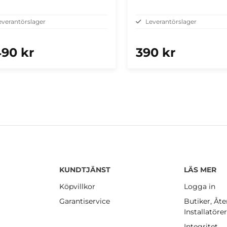
everantörslager
Leverantörslager
490 kr
390 kr
KUNDTJÄNST
LÄS MER
Köpvillkor
Logga in
Garantiservice
Butiker, Åte
Installatöre
Integritet