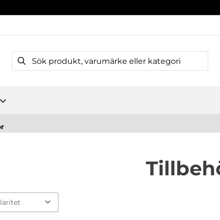
ör
Tillbeh