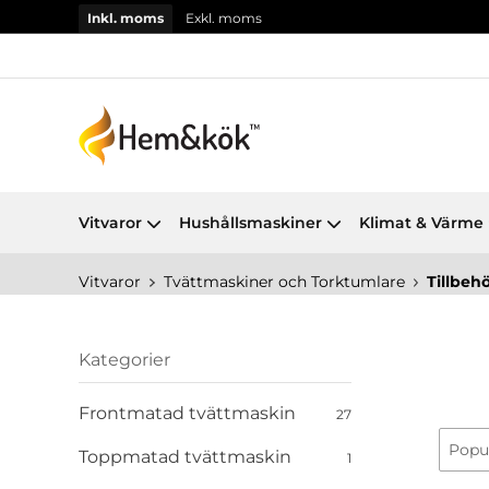
Inkl. moms
Exkl. moms
Vitvaror
Hushållsmaskiner
Klimat & Värme
Vitvaror
Tvättmaskiner och Torktumlare
Tillbeh
Kategorier
Frontmatad tvättmaskin
27
Toppmatad tvättmaskin
1