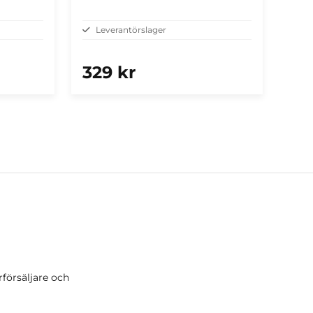
Leverantörslager
329 kr
rförsäljare och
r