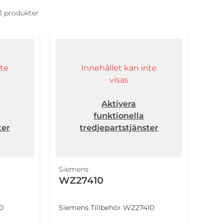
 3 produkter
nte
Innehållet kan inte
visas
Aktivera
funktionella
ter
tredjepartstjänster
Siemens
WZ27410
0
Siemens Tillbehör WZ27410