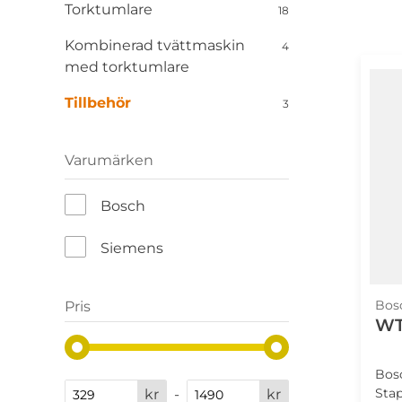
Torktumlare
18
Kombinerad tvättmaskin
4
med torktumlare
Tillbehör
3
Varumärken
Bosch
Siemens
Bos
Pris
WT
Bos
Stap
kr
-
kr