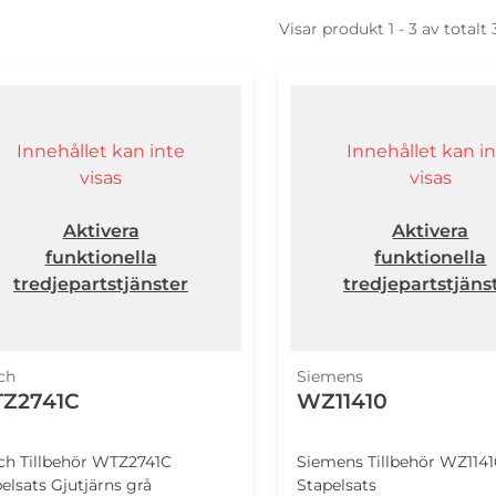
Visar produkt 1 - 3 av totalt
Innehållet kan inte
Innehållet kan i
visas
visas
Aktivera
Aktivera
funktionella
funktionella
tredjepartstjänster
tredjepartstjäns
ch
Siemens
Z2741C
WZ11410
ch Tillbehör WTZ2741C
Siemens Tillbehör WZ1141
elsats Gjutjärns grå
Stapelsats