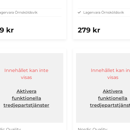
agervara Örnsköldsvik
Lagervara Örnsköldsvik
9 kr
279 kr
Innehållet kan inte
Innehållet kan i
visas
visas
Aktivera
Aktivera
funktionella
funktionella
tredjepartstjänster
tredjepartstjäns
ic Quality
Nordic Quality