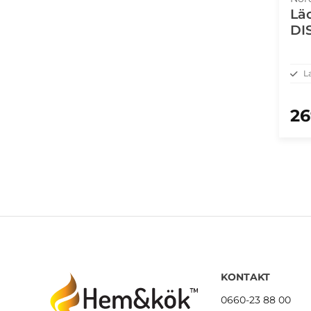
Lä
DI
L
26
KONTAKT
0660-23 88 00