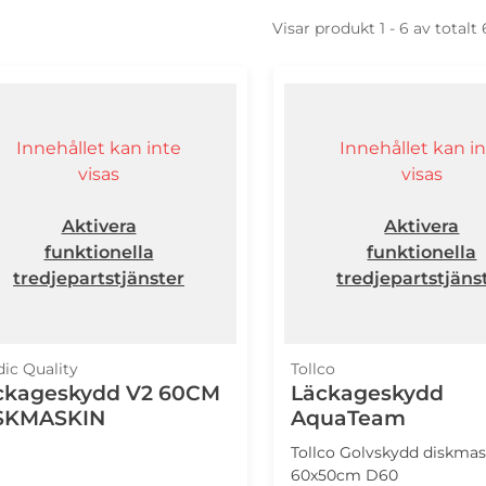
Visar produkt 1 - 6 av totalt
Innehållet kan inte
Innehållet kan i
visas
visas
Aktivera
Aktivera
funktionella
funktionella
tredjepartstjänster
tredjepartstjäns
ic Quality
Tollco
ckageskydd V2 60CM
Läckageskydd
SKMASKIN
AquaTeam
Tollco Golvskydd diskmas
60x50cm D60