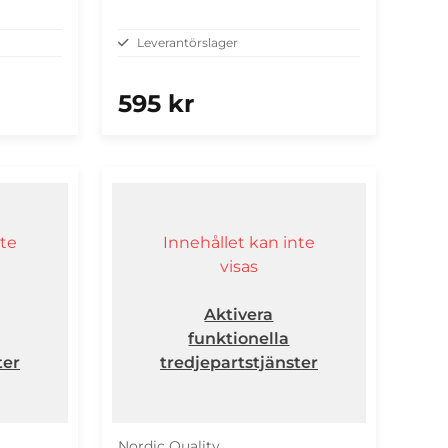
Leverantörslager
595 kr
nte
Innehållet kan inte
visas
Aktivera
funktionella
ter
tredjepartstjänster
Nordic Quality