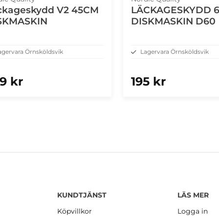
ckageskydd V2 45CM
LÄCKAGESKYDD 
SKMASKIN
DISKMASKIN D60
agervara Örnsköldsvik
Lagervara Örnsköldsvik
9 kr
195 kr
KUNDTJÄNST
LÄS MER
Köpvillkor
Logga in