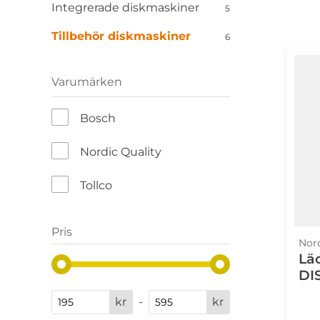
Integrerade diskmaskiner
5
Tillbehör diskmaskiner
6
Varumärken
Bosch
Nordic Quality
Tollco
Pris
Nord
Lä
DI
kr
-
kr