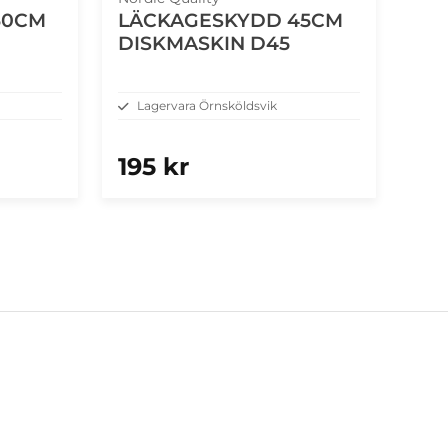
60CM
LÄCKAGESKYDD 45CM
DISKMASKIN D45
Lagervara Örnsköldsvik
195 kr