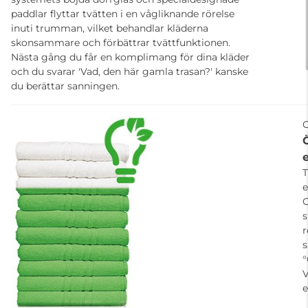
paddlar flyttar tvätten i en vågliknande rörelse
inuti trumman, vilket behandlar kläderna
skonsammare och förbättrar tvättfunktionen.
Nästa gång du får en komplimang för dina kläder
och du svarar 'Vad, den här gamla trasan?' kanske
du berättar sanningen.
T
e
C
s
r
s
°
V
e