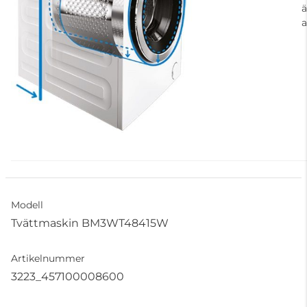
ä
a
Modell
Tvättmaskin BM3WT48415W
Artikelnummer
3223_457100008600