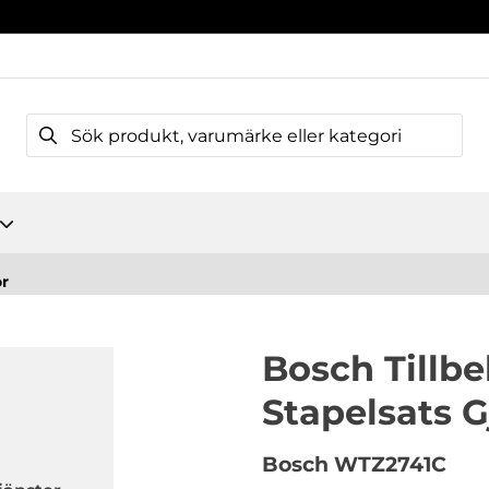
ör
Bosch Tillb
Stapelsats G
Bosch
WTZ2741C