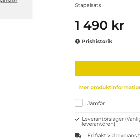
jänster
Stapelsats
1 490 kr
Prishistorik
Mer produktinformatio
Jämför
Leverantörslager
(Vanli
leverantören)
Fri frakt vid leverans