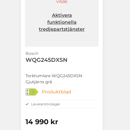
visas
Aktivera
funktionella
tredjepartstjänster
Bosch
WQG245DXSN
Torktumlare WQG245DXSN
Gjutjärns grå
Produktblad
C
Leverantörslager
14 990 kr