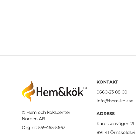
KONTAKT
0660-23 88 00
info@hem-kok.se
© Hem och kökscenter
ADRESS
Norden AB
Karosserivägen 2L
Org nr: 559465-5663
891 41 Örnsköldsvi