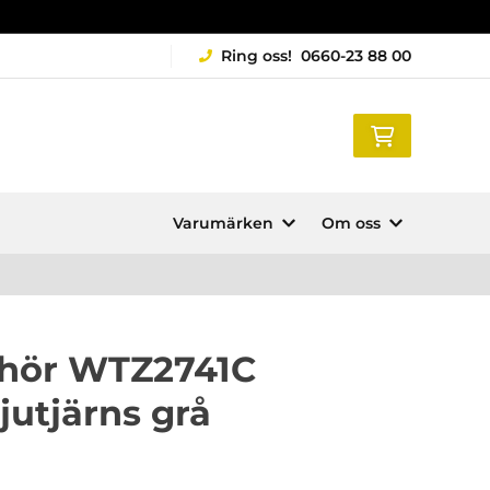
Ring oss!
0660-23 88 00
Varumärken
Om oss
ehör WTZ2741C
jutjärns grå