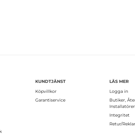
KUNDTJÄNST
LÄS MER
Köpvillkor
Logga in
Garantiservice
Butiker, Åte
Installatöre
Integritet
Retur/Rekl
k