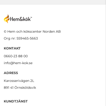
© Hem och kökscenter Norden AB
Org nr: 559465-5663
KONTAKT
0660-23 88 00
info@hem-kok.se
ADRESS
Karosserivägen 2L
891 41 Örnsköldsvik
KUNDTJÄNST