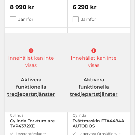
8 990 kr
6 290 kr
Jämför
Jämför
Innehållet kan inte
Innehållet kan inte
visas
visas
Aktivera
Aktivera
funktionella
funktionella
tredjepartstjänster
tredjepartstjänster
Cylinda
Cylinda
Cylinda Torktumlare
Tvättmaskin FTA4484A
TVP4372XE
AUTODOS
Leverantörslager
Lagervara Örnsköldsvik