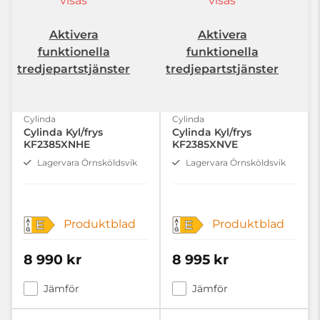
visas
visas
Aktivera
Aktivera
funktionella
funktionella
tredjepartstjänster
tredjepartstjänster
Cylinda
Cylinda
Cylinda Kyl/frys
Cylinda Kyl/frys
KF2385XNHE
KF2385XNVE
Lagervara Örnsköldsvik
Lagervara Örnsköldsvik
Produktblad
Produktblad
E
E
8 990 kr
8 995 kr
Jämför
Jämför